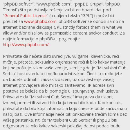
“phpBB softver”, “www.phpbb.com”, “phpBB Grupa”, “phpBB
Timovi”) što predstavlja rešenje za bilten board idat pod
“
General Public License
” (u daljem tekstu “GPL”) i može biti
preuzet sa
www.phpbb.com
. phpBB softver se odnosi samo na
Internet bazirane diskusije GPL strictly forbids them in what we
allow and/or disallow as permissible content and/or conduct. Za
dalje informacije o phpBB-u, pogledajte:
http://www.phpbb.com/
.
Prihvatate da nećete slati uvredljive, vulgarne, kleveničke, reči
mržnje, preteće, seksualno orijentisane reči ili bilo kakav materijal
koji ne poštuje zakon vaše zemlje, zemlje gde je “Mitsubishi Club
Serbia” hostovan kao i međunarodni zakon. Čineći to, rizikujete
da budete odmah i zauvek izbačeni, uz obaveštenje vašeg
Internet provajdera ako mi tako zahtevamo. IP adrese svih
postova se beleže da bi pomogle u ispunjavanju ovih uslova.
Prihvatate da “Mitsubishi Club Serbia” ima prava da ukloni,
izmeni, pomeri ili zatvori bilo koju temu bilo kada. Kao korisnik,
prihvatate da bilo koja informacija koju unesete bude sačuvana u
našoj bazi. Ove informacije neće biti prikazivane trećim licima bez
vašeg pristanka, niti će “Mitsubishi Club Serbia” ili phpBB biti
odgovoran za bilo kakav hakerski pokušaj da ovi podaci budu