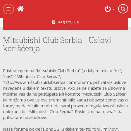
Početna strana
Toggle
navigation
Registruj Se
Mitsubishi Club Serbia - Uslovi
korišćenja
Pristupanjem na “Mitsubishi Club Serbia” (u daljem tekstu “mi”,
“naš”, “Mitsubishi Club Serbia”,
“http://www.mitsubishiclubserbia.com/forum”), prihvatate uslove
navedene u daljem tekstu uslove. Ako se ne slažete sa uslovima
molimo vas da ne pristupate i/ili koristite “Mitsubishi Club Serbia”.
Mi možemo ove uslove promeniti bilo kada i obavestićemo vas o
tome, mada bi bilo mudro da sami proverite regulativnost uslova
dok koristite “Mitsubishi Club Serbia”. Posle izmena to znači da
prihvatate nove uslove.
Naše forume pokreće phpBB (u daljem tekstu “oni”, “njihov”,